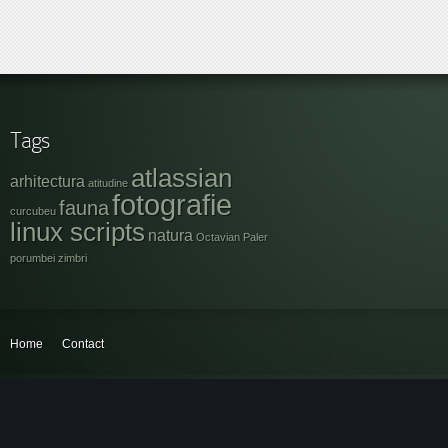
Tags
atlassian
arhitectura
atitudine
fotografie
fauna
curcubeu
linux scripts
natura
Octavian Paler
porumbei
zimbri
Home
Contact